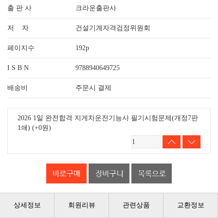
출 판 사
크라운출판사
저 자
건설기계자격검정위원회
페이지수
192p
I S B N
9788940649725
배송비
주문시 결제
2026 1일 완전합격 지게차운전기능사 필기시험문제(개정7판
1쇄)
(+0원)
상세정보
회원리뷰
관련상품
교환정보