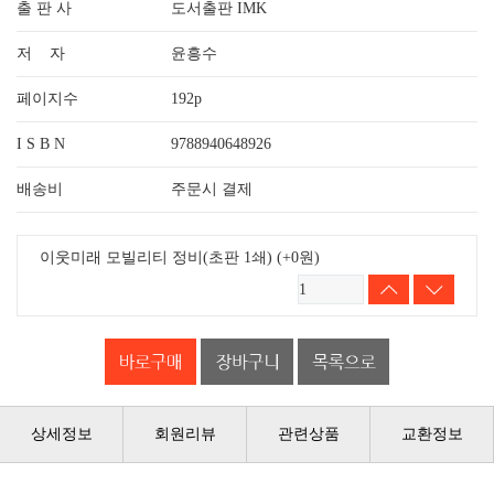
출 판 사
도서출판 IMK
저 자
윤흥수
페이지수
192p
I S B N
9788940648926
배송비
주문시 결제
이웃미래 모빌리티 정비(초판 1쇄)
(+0원)
상세정보
회원리뷰
관련상품
교환정보