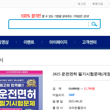
ㆍ로그인
ㆍ회원가입
ㆍ
서
2025 운전면허 필기시험문제(개정3
금 액
13,000원
->
11,700원
마일리지
580P
발 행 일
2025-08-20
출 판 사
크라운출판사