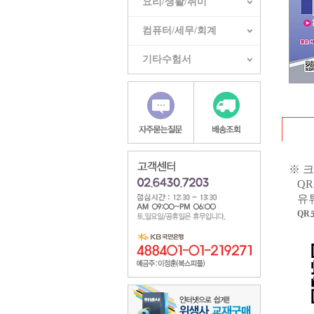
요리/생활/취미
컴퓨터/세무/회계
기타수험서
※ 
Q
​
유
QR