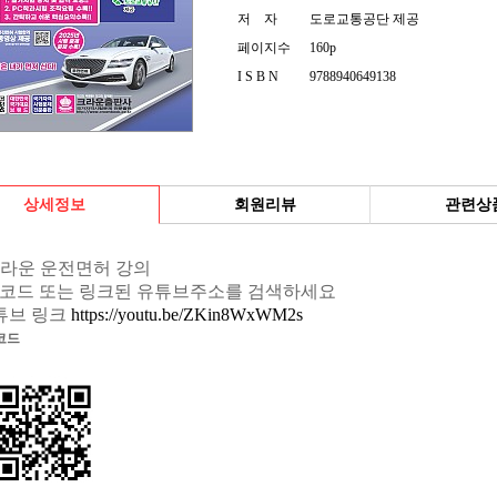
저 자
도로교통공단 제공
페이지수
160p
I S B N
9788940649138
상세정보
회원리뷰
관련상
크라운 운전면허 강의
R코드 또는 링크된 유튜브주소를 검색하세요
튜브 링크
https://youtu.be/ZKin8WxWM2s
코드