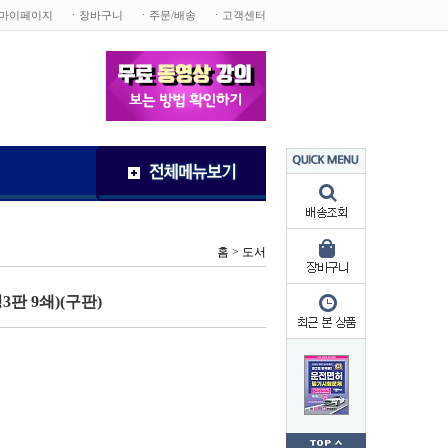
마이페이지
ㆍ장바구니
ㆍ주문/배송
ㆍ고객센터
홈 >
도서
판 9쇄)(구판)