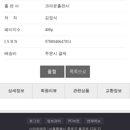
출 판 사
크라운출판사
저 자
김정식
페이지수
400p
I S B N
9788940647851
배송비
주문시 결제
상세정보
회원리뷰
관련상품
교환정보
로그인
정보관리
PC버전
전체메뉴
스마트에듀 | 서울특별시 종로구 율곡로 13길 21