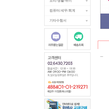
요리/생활/취미
컴퓨터/세무/회계
기타수험서