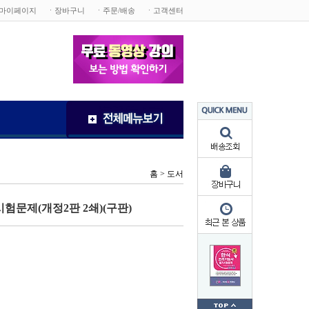
마이페이지
ㆍ장바구니
ㆍ주문/배송
ㆍ고객센터
홈 >
도서
시험문제(개정2판 2쇄)(구판)