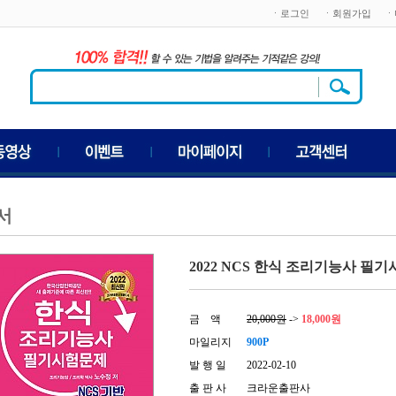
ㆍ로그인
ㆍ회원가입
ㆍ
서
2022 NCS 한식 조리기능사 필기
금 액
20,000원
->
18,000원
마일리지
900P
발 행 일
2022-02-10
출 판 사
크라운출판사