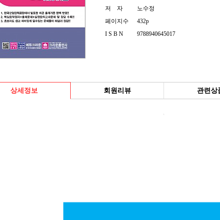
저 자
노수정
페이지수
432p
I S B N
9788940645017
상세정보
회원리뷰
관련상