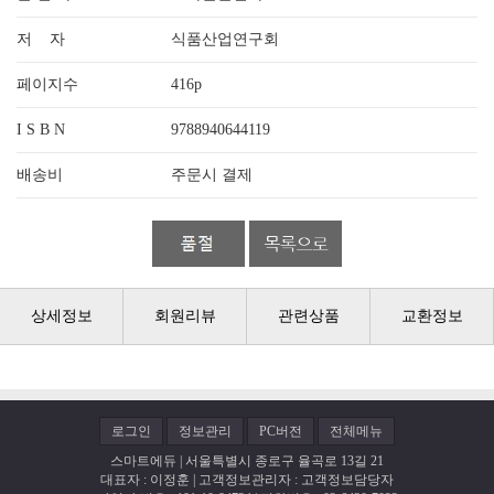
저 자
식품산업연구회
페이지수
416p
I S B N
9788940644119
배송비
주문시 결제
상세정보
회원리뷰
관련상품
교환정보
로그인
정보관리
PC버전
전체메뉴
스마트에듀 | 서울특별시 종로구 율곡로 13길 21
대표자 : 이정훈 | 고객정보관리자 : 고객정보담당자