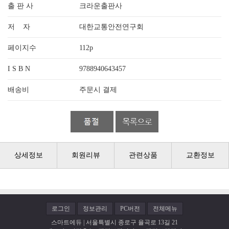
출 판 사
크라운출판사
저 자
대한교통안전연구회
페이지수
112p
I S B N
9788940643457
배송비
주문시 결제
상세정보
회원리뷰
관련상품
교환정보
로그인
정보관리
PC버전
전체메뉴
스마트에듀 | 서울특별시 종로구 율곡로 13길 21