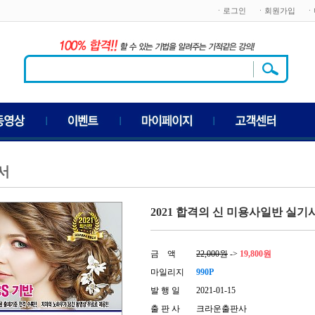
ㆍ로그인
ㆍ회원가입
ㆍ
서
2021 합격의 신 미용사일반 실기시
금 액
22,000원
->
19,800원
마일리지
990P
발 행 일
2021-01-15
출 판 사
크라운출판사