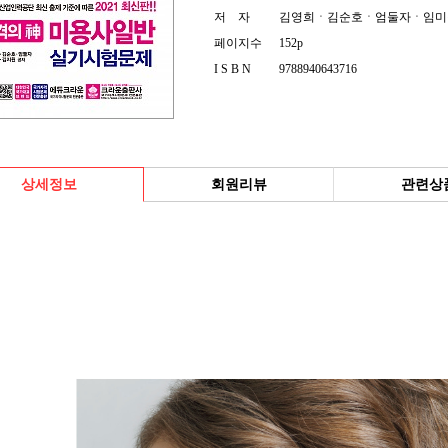
저 자
김영희ㆍ김순호ㆍ엄둘자ㆍ임미
페이지수
152p
I S B N
9788940643716
상세정보
회원리뷰
관련상