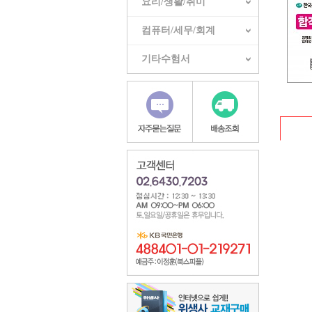
요리/생활/취미
컴퓨터/세무/회계
기타수험서