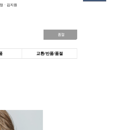
정ㆍ김지원
품
교환/반품/품절