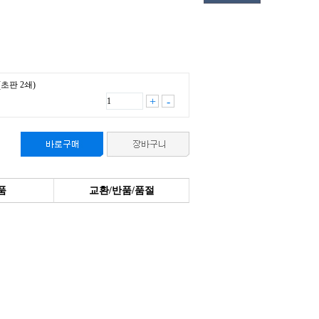
초판 2쇄)
+
-
품
교환/반품/품절