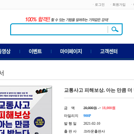
ㆍ로그인
ㆍ회원가입
ㆍ
서
교통사고 피해보상, 아는 만큼 더 
금 액
20,000원
->
18,000원
마일리지
900P
발 행 일
2021-02-10
출 판 사
크라운출판사