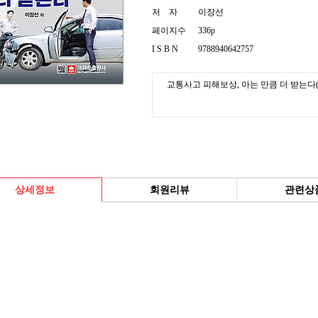
저 자
이장선
페이지수
336p
I S B N
9788940642757
교통사고 피해보상, 아는 만큼 더 받는다(
상세정보
회원리뷰
관련상