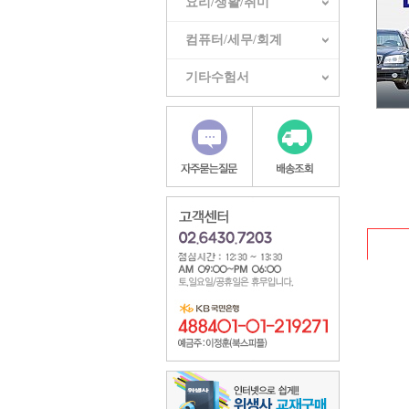
요리/생활/취미
컴퓨터/세무/회계
기타수험서