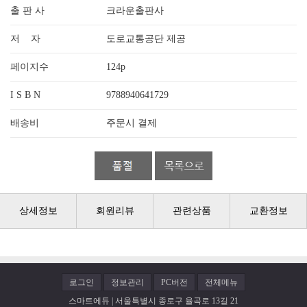
출 판 사
크라운출판사
저 자
도로교통공단 제공
페이지수
124p
I S B N
9788940641729
배송비
주문시 결제
상세정보
회원리뷰
관련상품
교환정보
로그인
정보관리
PC버전
전체메뉴
스마트에듀 | 서울특별시 종로구 율곡로 13길 21