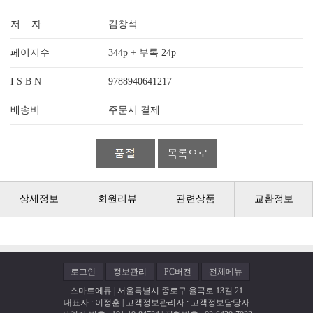
저 자
김창석
페이지수
344p + 부록 24p
I S B N
9788940641217
배송비
주문시 결제
상세정보
회원리뷰
관련상품
교환정보
로그인
정보관리
PC버전
전체메뉴
스마트에듀 | 서울특별시 종로구 율곡로 13길 21
대표자 : 이정훈 | 고객정보관리자 : 고객정보담당자