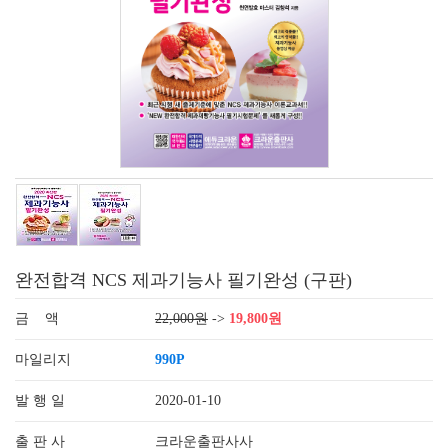
완전합격 NCS 제과기능사 필기완성 (구판)
금 액
22,000원
->
19,800원
마일리지
990P
발 행 일
2020-01-10
출 판 사
크라운출판사사