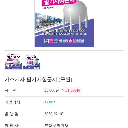
가스기사 필기시험문제 (구판)
금 액
35,000원
->
31,500원
마일리지
1570P
발 행 일
2020-02-10
출 판 사
크라운출판사