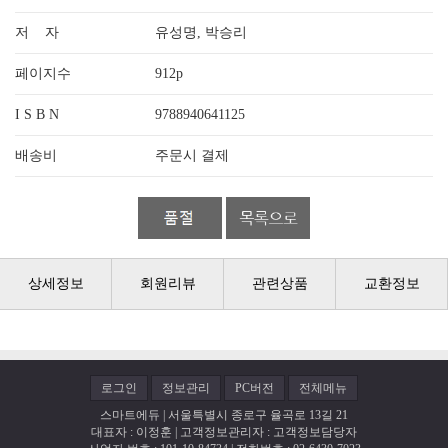
저 자
유성명, 박승리
페이지수
912p
I S B N
9788940641125
배송비
주문시 결제
상세정보
회원리뷰
관련상품
교환정보
로그인
정보관리
PC버전
전체메뉴
스마트에듀 | 서울특별시 종로구 율곡로 13길 21
대표자 : 이정훈 | 고객정보관리자 : 고객정보담당자