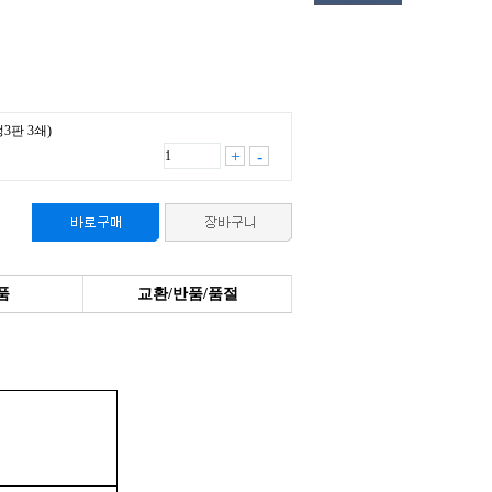
판 3쇄)
+
-
품
교환/반품/품절