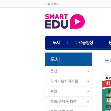
ㆍ즐겨찾기
도서
ㆍ
도
운전
국가기술자격시험
취업
창업/경제/단행본