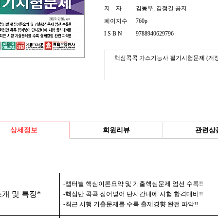
저 자
김동우, 김정길 공저
페이지수
760p
I S B N
9788940629796
핵심콕콕 가스기능사 필기시험문제 (개정3
상세정보
회원리뷰
관련상
-
챕터별 핵심이론요약 및 기출핵심문제 엄선 수록
!!
개 및 특징
*
-
핵심만 콕콕 집어넣어 단시간내에 시험 합격대비
!!
-
최근 시행 기출문제를 수록 출제경향 완전 파악
!!