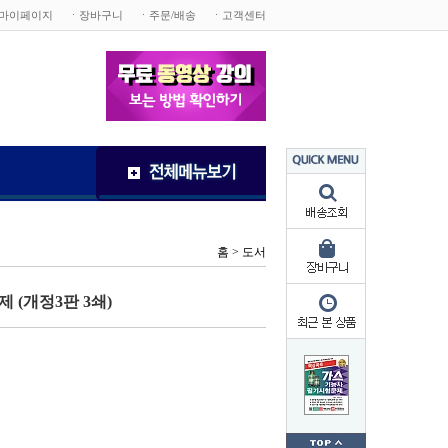
마이페이지
ㆍ장바구니
ㆍ주문/배송
ㆍ고객센터
홈 >
도서
(개정3판 3쇄)