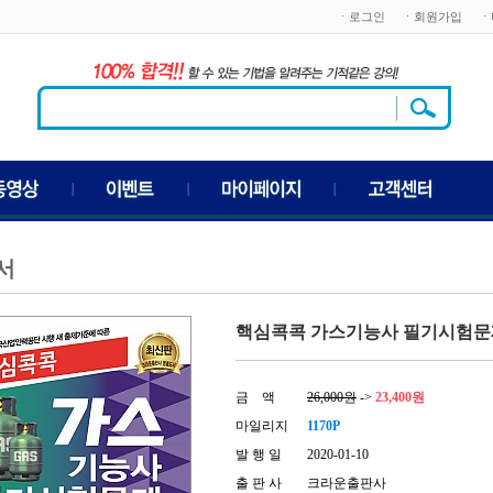
ㆍ로그인
ㆍ회원가입
ㆍ
서
핵심콕콕 가스기능사 필기시험문제 
금 액
26,000원
->
23,400원
마일리지
1170P
발 행 일
2020-01-10
출 판 사
크라운출판사