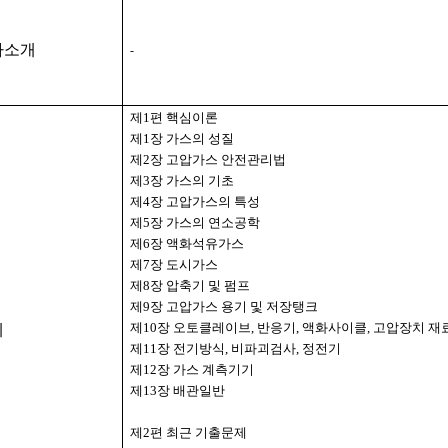
자소개
-
제
1
편 핵심이론
제
1
장 가스의 성질
제
2
장 고압가스 안전관리법
제
3
장 가스의 기초
제
4
장 고압가스의 특성
제
5
장 가스의 연소공학
제
6
장 액화석유가스
제
7
장 도시가스
제
8
장 압축기 및 펌프
제
9
장 고압가스 용기 및 저장탱크
제
10
장 오토클레이브
,
반응기
,
액화사이클
,
고압장치 재
례
제
11
장 전기방식
,
비파괴검사
,
정전기
제
12
장 가스 계측기기
제
13
장 배관일반
제
2
편 최근 기출문제