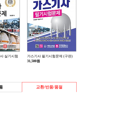
능사 실기시험
가스기사 필기시험문제 (구판)
31,500원
품
교환/반품/품절