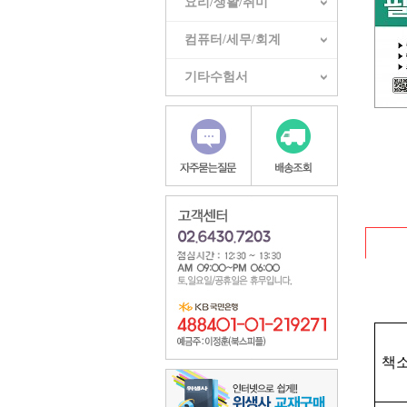
요리/생활/취미
컴퓨터/세무/회계
기타수험서
책소